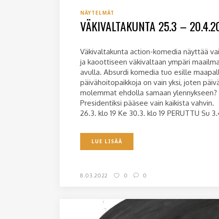
NÄYTELMÄT
VÄKIVALTAKUNTA 25.3 – 20.4.2
Väkivaltakunta action-komedia näyttää vaiht
ja kaoottiseen väkivaltaan ympäri maailmaa
avulla. Absurdi komedia tuo esille maapa
päivähoitopaikkoja on vain yksi, joten päi
molemmat ehdolla samaan ylennykseen? Nyrk
Presidentiksi pääsee vain kaikista vahvin
26.3. klo 19 Ke 30.3. klo 19 PERUTTU Su 3.4.
LUE LISÄÄ
8.03.2022
0
0