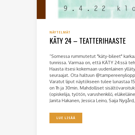
NÄYTELMÄT
KÄTY 24 – TEATTERIHAASTE
“Somessa rummutetut "käty-bileet" karkaa
tunnissa. Varmaa on, että KÄTY 24:ssä tehd
Haasta itsesi kokemaan uudenlainen yllät
seuraajat. Ota haltuun @tampereenylioppil
Varatut liput näytökseen tulee lunastaa 
on 1h ja 30min. Mahdolliset sisältövaroitu
(opiskelija, työtön, varushenkilö, eläke
Janita Hakanen, Jessica Leino, Saija Nygård,
LUE LISÄÄ