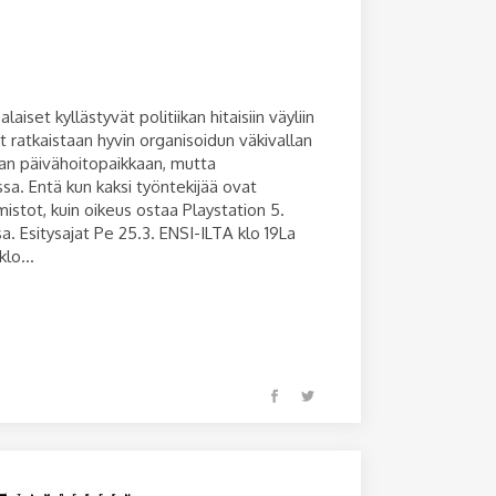
set kyllästyvät politiikan hitaisiin väyliin
t ratkaistaan hyvin organisoidun väkivallan
an päivähoitopaikkaan, mutta
sa. Entä kun kaksi työntekijää ovat
stot, kuin oikeus ostaa Playstation 5.
. Esitysajat Pe 25.3. ENSI-ILTA klo 19La
lo...