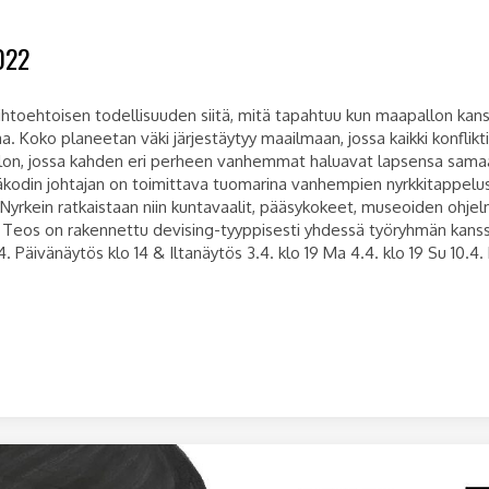
022
oehtoisen todellisuuden siitä, mitä tapahtuu kun maapallon kansalai
. Koko planeetan väki järjestäytyy maailmaan, jossa kaikki konflikti
llon, jossa kahden eri perheen vanhemmat haluavat lapsensa sama
väkodin johtajan on toimittava tuomarina vanhempien nyrkkitappelus
ein ratkaistaan niin kuntavaalit, pääsykokeet, museoiden ohjelmi
. Teos on rakennettu devising-tyyppisesti yhdessä työryhmän kanssa
 Päivänäytös klo 14 & Iltanäytös 3.4. klo 19 Ma 4.4. klo 19 Su 10.4. k