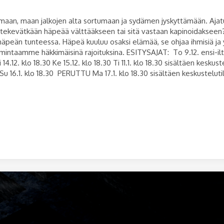
aan, maan jalkojen alta sortumaan ja sydämen jyskyttämään. Ajatuks
et tekevätkään häpeää välttääkseen tai sitä vastaan kapinoidaksee
äpeän tunteessa. Häpeä kuuluu osaksi elämää, se ohjaa ihmisiä ja y
intaamme häkkimäisinä rajoituksina. ESITYSAJAT: To 9.12. ensi-ilta 
 14.12. klo 18.30 Ke 15.12. klo 18.30 Ti 11.1. klo 18.30 sisältäen kesk
u 16.1. klo 18.30 PERUTTU Ma 17.1. klo 18.30 sisältäen keskustelut