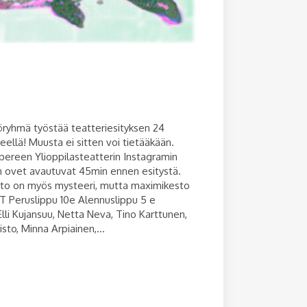
öryhmä työstää teatteriesityksen 24
ellä! Muusta ei sitten voi tietääkään.
pereen Ylioppilasteatterin Instagramin
in ovet avautuvat 45min ennen esitystä.
esto on myös mysteeri, mutta maximikesto
UT Peruslippu 10e Alennuslippu 5 e
li Kujansuu, Netta Neva, Tino Karttunen,
isto, Minna Arpiainen,...