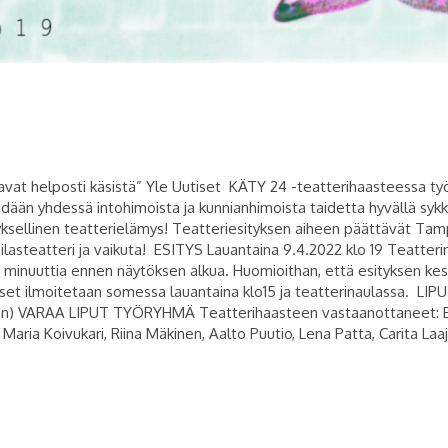
vat helposti käsistä” Yle Uutiset KÄTY 24 -teatterihaasteessa ty
ään yhdessä intohimoista ja kunnianhimoista taidetta hyvällä sykke
yksellinen teatterielämys! Teatteriesityksen aiheen päättävät Tam
asteatteri ja vaikuta! ESITYS Lauantaina 9.4.2022 klo 19 Teatter
15 minuuttia ennen näytöksen alkua. Huomioithan, että esityksen k
kset ilmoitetaan somessa lauantaina klo15 ja teatterinaulassa. LIP
läinen) VARAA LIPUT TYÖRYHMÄ Teatterihaasteen vastaanottaneet: El
 Maria Koivukari, Riina Mäkinen, Aalto Puutio, Lena Patta, Carita Laaj