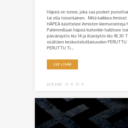
Häpeä on tunne, joka saa posket punoittam
tai olla toisenlainen. Mitä kaikkea ihmis
HÄPEÄ käsittelee ihmisten kiemurointeja h
Pahimmillaan häpeä kuitenkin hallitsee toim
päivänäytös klo 14 ja iltanäytös klo 18.30 Ti
sisältäen keskustelutilaisuuden PERUTTU S
PERUTTU Ti...
LUE LISÄÄ
22.11.2021
4
0