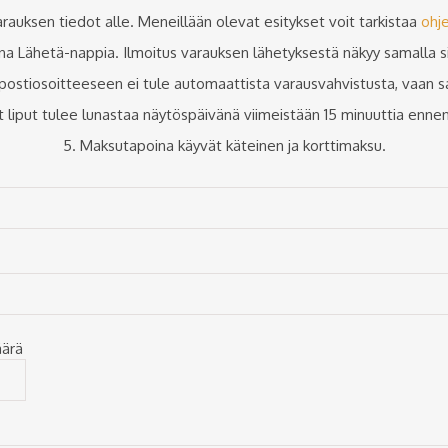
arauksen tiedot alle. Meneillään olevat esitykset voit tarkistaa
ohj
ina Lähetä-nappia. Ilmoitus varauksen lähetyksestä näkyy samalla si
postiosoitteeseen ei tule automaattista varausvahvistusta, vaan s
t liput tulee lunastaa näytöspäivänä viimeistään 15 minuuttia ennen
5. Maksutapoina käyvät käteinen ja korttimaksu.
äärä