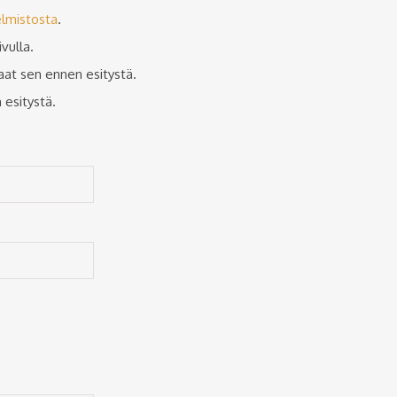
elmistosta
.
vulla.
aat sen ennen esitystä.
 esitystä.